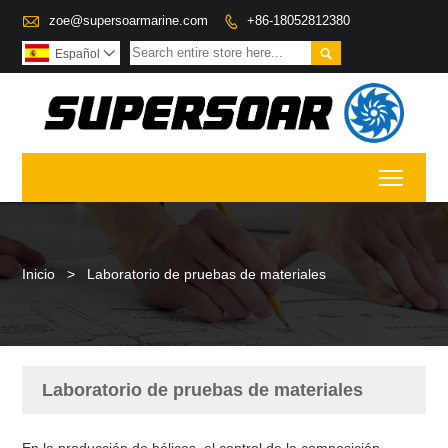

zoe@supersoarmarine.com
+86-18052812380


Español

Toggl
Inicio
>
Laboratorio de pruebas de materiales
Laboratorio de pruebas de materiales
En la producción de hélices, el control de la composición