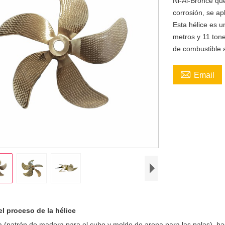
Ni-Al-Bronce que
corrosión, se ap
Esta hélice es u
metros y 11 tone
de combustible 

Email
del proceso de la hélice
a (patrón de madera para el cubo y molde de arena para las palas), hag