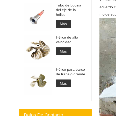
Tubo de bocina
acuerdo c
del eje de la
molde supe
hélice
Más
Hélice de alta
velocidad
Más
Hélice para barco
de trabajo grande
Más
Datos De Contacto