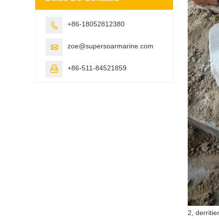
+86-18052812380

zoe@supersoarmarine.com

+86-511-84521859

2, derriti