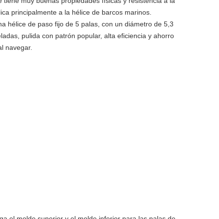
 tiene muy buenas propiedades físicas y resistencia a la
lica principalmente a la hélice de barcos marinos.
na hélice de paso fijo de 5 palas, con un diámetro de 5,3
ladas, pulida con patrón popular, alta eficiencia y ahorro
al navegar.
a el molde superior y el molde inferior para las palas de