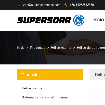

zoe@supersoarmarine.com
+86-18052812380

INICIO
Inicio
>
Productos
>
Hélice marina
>
Hélice de petroler
Productos
Hélic
Hélice marina
Sistema de transmisión marina